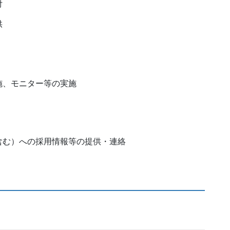
付
供
施、モニター等の実施
含む）への採用情報等の提供・連絡