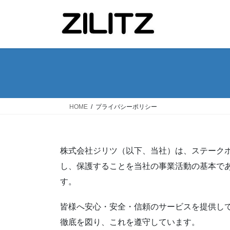
コ
ナ
ン
ビ
テ
ゲ
ン
ー
ツ
シ
へ
ョ
ス
ン
キ
に
ッ
移
HOME
プライバシーポリシー
プ
動
株式会社ジリツ（以下、当社）は、ステーク
し、保護することを当社の事業活動の基本で
す。
皆様へ安心・安全・信頼のサービスを提供し
徹底を図り、これを遵守しています。